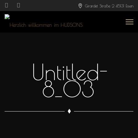
Girardet Straße 2 45131 Essen
Untitled-
8_03