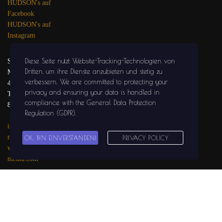
HUDSON's auf
Facebook
HUDSON's auf
Instagram
Diese Seite nutzt Website-Tracking-Technologien von
SOLIDGROUND
Dritten, um ihre Dienste anzubieten und stetig zu
MEDIA
verbessern
. We are committed to protecting your
47441 MOERS
privacy and ensuring your data is handled in
Tel.: 02841 / 999 29
compliance with the
General Data Protection
81
Regulation (GDPR)
.
info@solidground-
media.com
OK, BIN EINVERSTANDEN!
PRIVACY POLICY
www.solidground-
media.com
SOLIDGROUND
MEDIA auf
Facebook
SOLIDGROUND