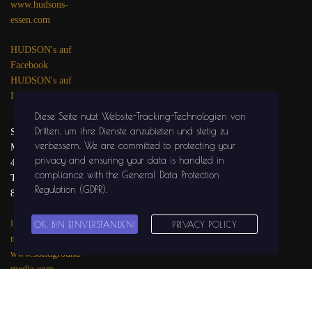
www.hudsons-
essen.com
HUDSON's auf
Facebook
HUDSON's auf
Instagram
Diese Seite nutzt Website-Tracking-Technologien von
Dritten, um ihre Dienste anzubieten und stetig zu
SOLIDGROUND
verbessern
. We are committed to protecting your
MEDIA
privacy and ensuring your data is handled in
47441 MOERS
compliance with the
General Data Protection
Tel.: 02841 / 999 29
Regulation (GDPR)
.
81
info@solidground-
OK, BIN EINVERSTANDEN!
PRIVACY POLICY
media.com
www.solidground-
media.com
SOLIDGROUND