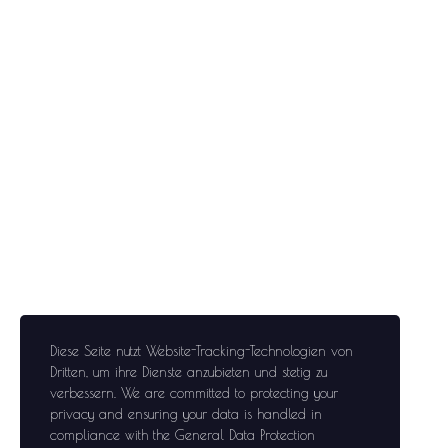
Diese Seite nutzt Website-Tracking-Technologien von
Dritten, um ihre Dienste anzubieten und stetig zu
verbessern
. We are committed to protecting your
privacy and ensuring your data is handled in
compliance with the
General Data Protection