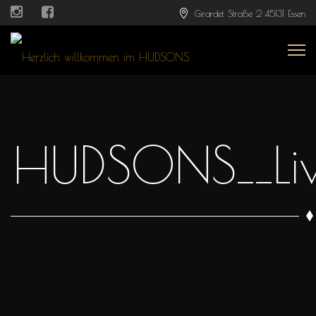
Girardet Straße 2 45131 Essen
HUDSONS__Li