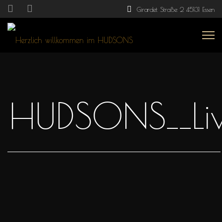
Girardet Straße 2 45131 Essen
HUDSONS__Li