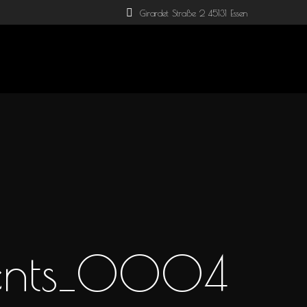
Girardet Straße 2 45131 Essen
ents_0004