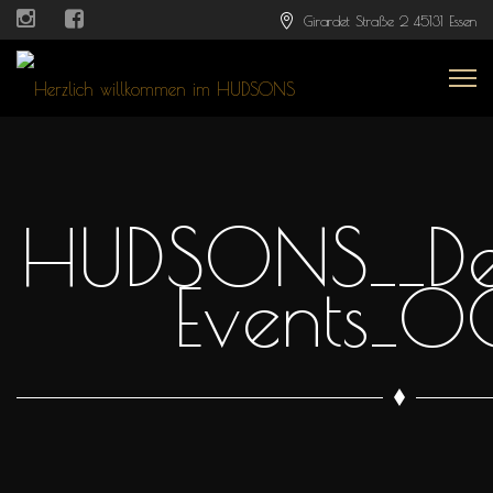
Girardet Straße 2 45131 Essen
HUDSONS__De
Events_