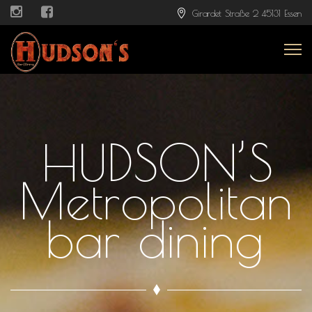
Girardet Straße 2 45131 Essen
HUDSON’S
Metropolitan
bar dining