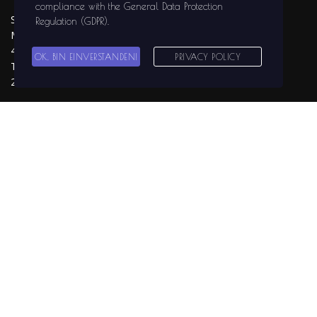
compliance with the
General Data Protection
SOLIDGROUND
Regulation (GDPR)
.
MEDIA
47441 MOERS
OK, BIN EINVERSTANDEN!
PRIVACY POLICY
Tel.: 02841 / 999
29 81
info@solidground-
media.com
www.solidground-
media.com
SOLIDGROUND
MEDIA auf
Facebook
SOLIDGROUND
MEDIA auf
Instagram