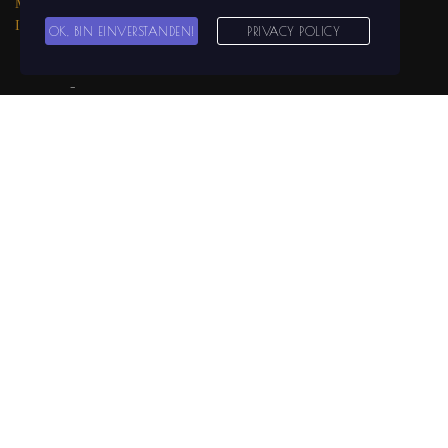
MEDIA auf
Instagram
OK, BIN EINVERSTANDEN!
PRIVACY POLICY
Datenschutzerklärung
Impressum
© Copyright 2025 Fiddlers Gaststätten GmbH