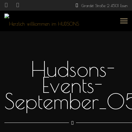
Girardet Straße 2 45131 Essen
Hudsons-
Events-
September_0