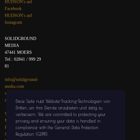
HUDSON's auf
Facebook
HUDSON's auf
Instagram
SOLIDGROUND
MEDIA
47441 MOERS
Tel.: 02841 / 999 29
81
info@solidground-
media.com
www.solidground-
media.com
Diese Seite nutzt Website-Tracking-Technologien von
Dritten, um ihre Dienste anzubieten und stetig zu
SOLIDGROUND
verbessern
. We are committed to protecting your
MEDIA auf
privacy and ensuring your data is handled in
compliance with the
General Data Protection
Facebook
Regulation (GDPR)
.
SOLIDGROUND