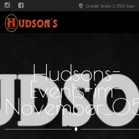
Girardet Straße 2 45131 Essen
Hudsons-
Events-im-
November_0