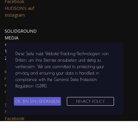
Facebook
HUDSON's auf
Instagram
SOLIDGROUND
MEDIA
47441 MOERS
Tel.: 02841 / 999
Diese Seite nutzt Website-Tracking-Technologien von
29 81
Dritten, um ihre Dienste anzubieten und stetig zu
verbessern
. We are committed to protecting your
info@solidground-
privacy and ensuring your data is handled in
media.com
compliance with the
General Data Protection
www.solidground-
Regulation (GDPR)
.
media.com
OK, BIN EINVERSTANDEN!
PRIVACY POLICY
SOLIDGROUND
MEDIA auf
Facebook
SOLIDGROUND
MEDIA auf