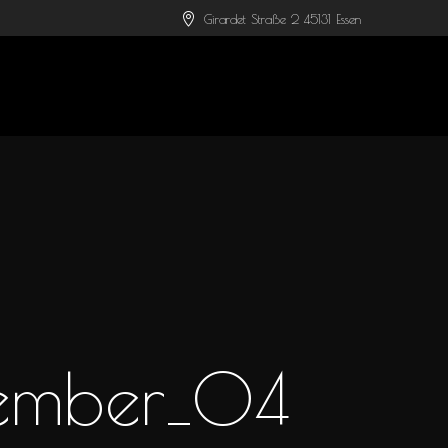
Girardet Straße 2 45131 Essen
vember_04