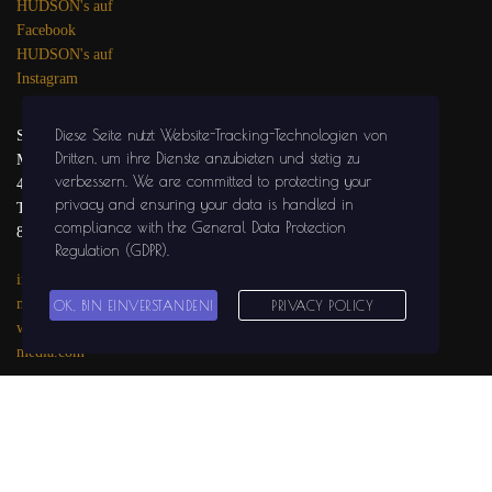
HUDSON's auf
Facebook
HUDSON's auf
Instagram
Diese Seite nutzt Website-Tracking-Technologien von
SOLIDGROUND
Dritten, um ihre Dienste anzubieten und stetig zu
MEDIA
verbessern
. We are committed to protecting your
47441 MOERS
privacy and ensuring your data is handled in
Tel.: 02841 / 999 29
compliance with the
General Data Protection
81
Regulation (GDPR)
.
info@solidground-
media.com
OK, BIN EINVERSTANDEN!
PRIVACY POLICY
www.solidground-
media.com
SOLIDGROUND
MEDIA auf
Facebook
SOLIDGROUND