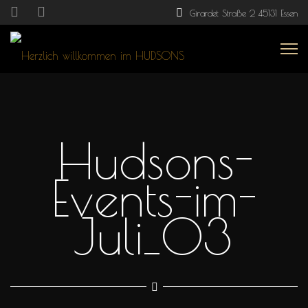
Girardet Straße 2 45131 Essen
Hudsons-
Events-im-
Juli_03