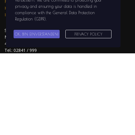
verbessern
. We are committed to protecting your
Facebook
privacy and ensuring your data is handled in
HUDSON's auf
compliance with the
General Data Protection
Instagram
Regulation (GDPR)
.
SOLIDGROUND
OK, BIN EINVERSTANDEN!
PRIVACY POLICY
MEDIA
47441 MOERS
Tel.: 02841 / 999
29 81
info@solidground-
media.com
www.solidground-
media.com
SOLIDGROUND
MEDIA auf
Facebook
SOLIDGROUND
MEDIA auf