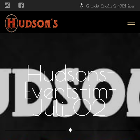
Girardet Straße 2 45131 Essen
Hudsons-
Events-im-
Juli_02