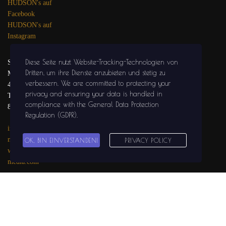
HUDSON's auf
Facebook
HUDSON's auf
Instagram
Diese Seite nutzt Website-Tracking-Technologien von
SOLIDGROUND
Dritten, um ihre Dienste anzubieten und stetig zu
MEDIA
verbessern
. We are committed to protecting your
47441 MOERS
privacy and ensuring your data is handled in
Tel.: 02841 / 999 29
compliance with the
General Data Protection
81
Regulation (GDPR)
.
info@solidground-
media.com
OK, BIN EINVERSTANDEN!
PRIVACY POLICY
www.solidground-
media.com
SOLIDGROUND
MEDIA auf
Facebook
SOLIDGROUND