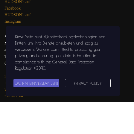
HUDSON's auf
Facebook
HUDSON's auf
Instagram
Diese Seite nutzt Website-Tracking-Technologien von
SOLIDGROUND
Dritten, um ihre Dienste anzubieten und stetig zu
MEDIA
verbessern
. We are committed to protecting your
47441 MOERS
privacy and ensuring your data is handled in
Tel.: 02841 / 999 29
compliance with the
General Data Protection
81
Regulation (GDPR)
.
info@solidground-
media.com
OK, BIN EINVERSTANDEN!
PRIVACY POLICY
www.solidground-
media.com
SOLIDGROUND
MEDIA auf
Facebook
SOLIDGROUND