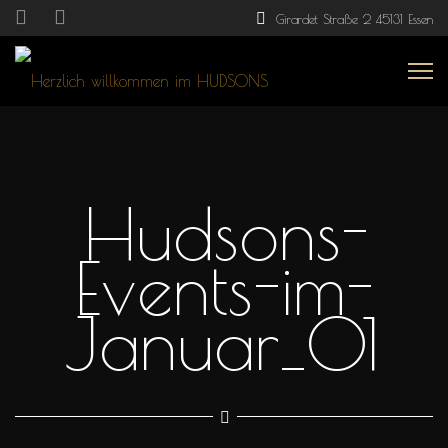
Girardet Straße 2 45131 Essen
Hudsons-
Events-im-
Januar_01