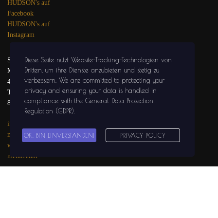
HUDSON's auf
Facebook
HUDSON's auf
Instagram
Diese Seite nutzt Website-Tracking-Technologien von
SOLIDGROUND
Dritten, um ihre Dienste anzubieten und stetig zu
MEDIA
verbessern
. We are committed to protecting your
47441 MOERS
privacy and ensuring your data is handled in
Tel.: 02841 / 999 29
compliance with the
General Data Protection
81
Regulation (GDPR)
.
info@solidground-
media.com
OK, BIN EINVERSTANDEN!
PRIVACY POLICY
www.solidground-
media.com
SOLIDGROUND
MEDIA auf
Facebook
SOLIDGROUND