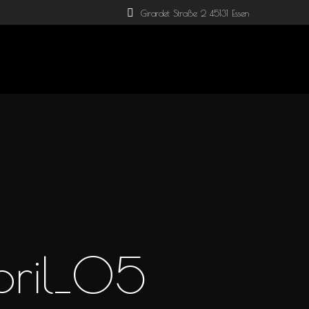
Girardet Straße 2 45131 Essen
pril_05