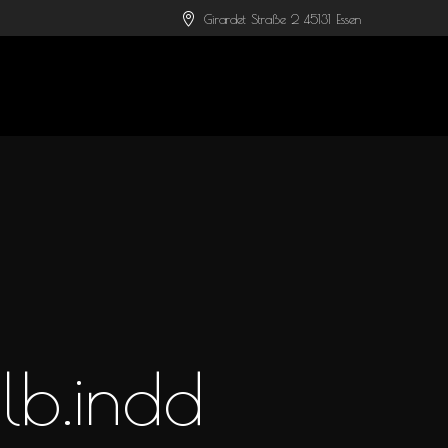
Girardet Straße 2 45131 Essen
lb.indd