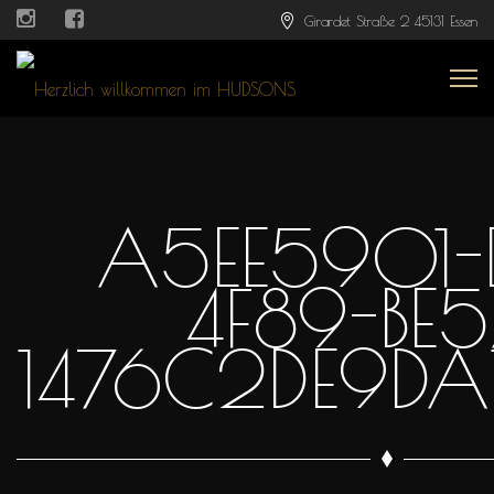
Girardet Straße 2 45131 Essen
A5EE5901-
4F89-BE
1476C2DE9DA1