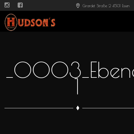
Girardet Straße 2 45131 Essen
_0003_Eben
1