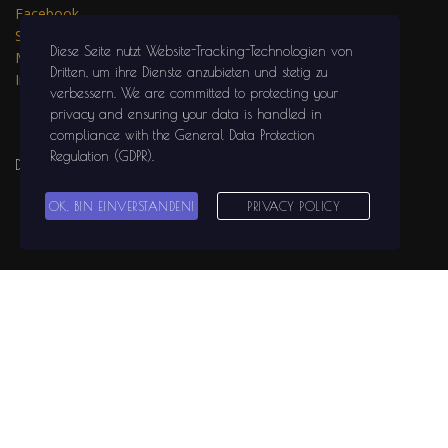
Facebook
SOLIDGROUND
Diese Seite nutzt Website-Tracking-Technologien von
MEDIA auf
Dritten, um ihre Dienste anzubieten und stetig zu
Instagram
verbessern
. We are committed to protecting your
privacy and ensuring your data is handled in
compliance with the
General Data Protection
Regulation (GDPR)
.
Datenschutzerklärung
OK, BIN EINVERSTANDEN!
PRIVACY POLICY
Impressum