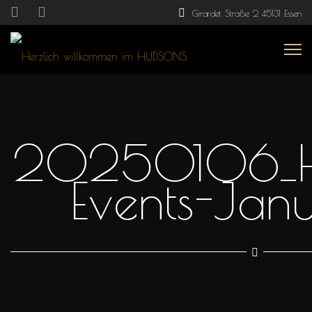
Girardet Straße 2 45131 Essen
20250106_H
Events-Jan