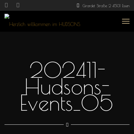
Girardet Straße 2 45131 Essen
202411-
Hudsons-
Events_05