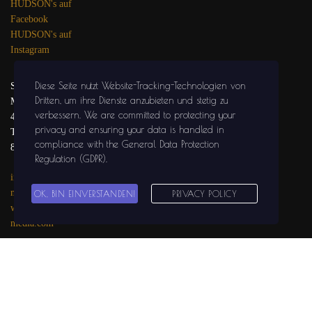
HUDSON's auf
Facebook
HUDSON's auf
Instagram
Diese Seite nutzt Website-Tracking-Technologien von
SOLIDGROUND
Dritten, um ihre Dienste anzubieten und stetig zu
MEDIA
verbessern
. We are committed to protecting your
47441 MOERS
privacy and ensuring your data is handled in
Tel.: 02841 / 999 29
compliance with the
General Data Protection
81
Regulation (GDPR)
.
info@solidground-
media.com
OK, BIN EINVERSTANDEN!
PRIVACY POLICY
www.solidground-
media.com
SOLIDGROUND
MEDIA auf
Facebook
SOLIDGROUND