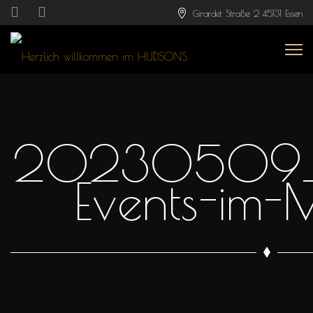
Girardet Straße 2 45131 Essen
20230509_H
Events-im-