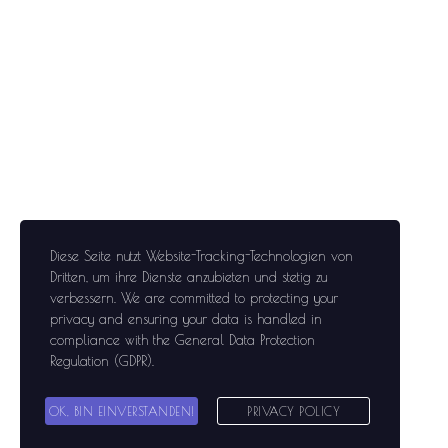
Diese Seite nutzt Website-Tracking-Technologien von
Dritten, um ihre Dienste anzubieten und stetig zu
verbessern
. We are committed to protecting your
privacy and ensuring your data is handled in
compliance with the
General Data Protection
Regulation (GDPR)
.
OK, BIN EINVERSTANDEN!
PRIVACY POLICY