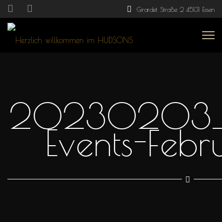
Girardet Straße 2 45131 Essen
20230203_H
Events-Feb