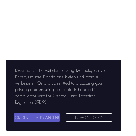
Diese Seite nutzt Website-Tracking-Technologien von
Dritten, um ihre Dienste anzubieten und stetig zu
verbessern
. We are committed to protecting your
privacy and ensuring your data is handled in
compliance with the
General Data Protection
Regulation (GDPR)
.
OK, BIN EINVERSTANDEN!
PRIVACY POLICY