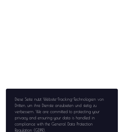
Diese Seite nutzt Website-Tracking-Technologien von
Dritten, um ihre Dienste anzubieten und stetig zu
verbessern
. We are committed to protecting your
privacy and ensuring your data is handled in
compliance with the
General Data Protection
Regulation (GDPR)
.