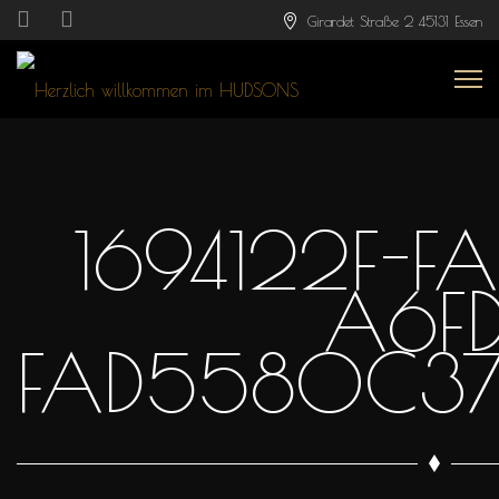
Girardet Straße 2 45131 Essen
1694122F-FA
A6FD
FAD5580C37A