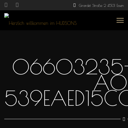
Girardet Straße 2 45131 Essen
06603235-
A0
539EAED15CC