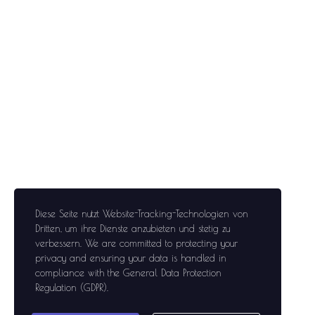
Diese Seite nutzt Website-Tracking-Technologien von
Dritten, um ihre Dienste anzubieten und stetig zu
verbessern
. We are committed to protecting your
privacy and ensuring your data is handled in
compliance with the
General Data Protection
Regulation (GDPR)
.