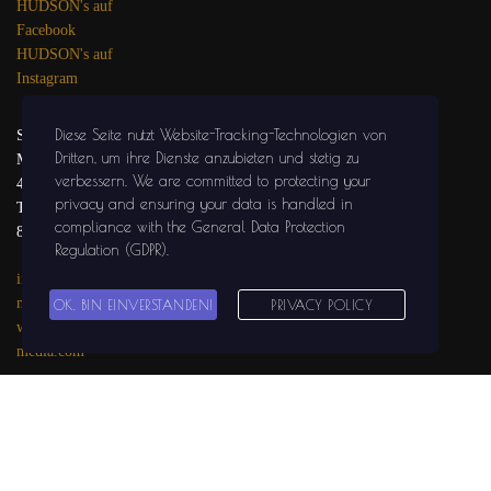
HUDSON's auf
Facebook
HUDSON's auf
Instagram
Diese Seite nutzt Website-Tracking-Technologien von
SOLIDGROUND
Dritten, um ihre Dienste anzubieten und stetig zu
MEDIA
verbessern
. We are committed to protecting your
47441 MOERS
privacy and ensuring your data is handled in
Tel.: 02841 / 999 29
compliance with the
General Data Protection
81
Regulation (GDPR)
.
info@solidground-
media.com
OK, BIN EINVERSTANDEN!
PRIVACY POLICY
www.solidground-
media.com
SOLIDGROUND
MEDIA auf
Facebook
SOLIDGROUND