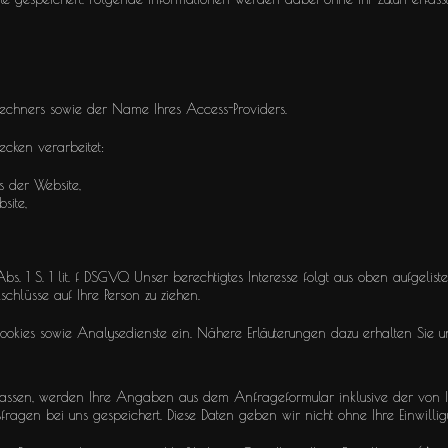
 Rechners sowie der Name Ihres Access-Providers.
cken verarbeitet:
s der Website,
site,
bs. 1 S. 1 lit. f DSGVO. Unser berechtigtes Interesse folgt aus oben aufgeli
hlüsse auf Ihre Person zu ziehen.
okies sowie Analysedienste ein. Nähere Erläuterungen dazu erhalten Sie unt
assen, werden Ihre Angaben aus dem Anfrageformular inklusive der von
agen bei uns gespeichert. Diese Daten geben wir nicht ohne Ihre Einwillig