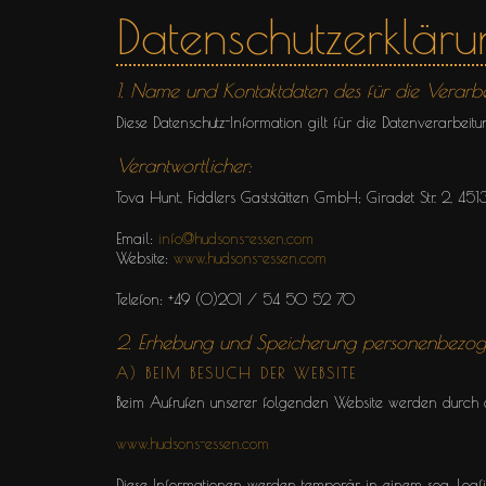
Datenschutzerkläru
1. Name und Kontaktdaten des für die Verarbe
Diese Datenschutz-Information gilt für die Datenverarbeit
Verantwortlicher:
Tova Hunt, Fiddlers Gaststätten GmbH; Giradet Str. 2, 4513
Email:
info@hudsons-essen.com
Website:
www.hudsons-essen.com
Telefon: +49 (0)201 / 54 50 52 70
2. Erhebung und Speicherung personenbezo
A) BEIM BESUCH DER WEBSITE
Beim Aufrufen unserer folgenden Website werden durch 
www.hudsons-essen.com
Diese Informationen werden temporär in einem sog. Logfil