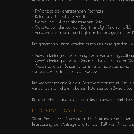
• IP-Adresse des anfragenden Rechners,
• Datum und Uhrzeit des Zugriffs,
• Name und URL der abgerufenen Datei,
• Website, von der aus der Zugriff erfolgt (Referrer-URL),
• verwendeter Browser und ggf. das Betriebssystem Ihres
Die genannten Daten werden durch uns zu folgenden Zwe
• Gewährleistung eines reibungslosen Verbindungsaufbau
• Gewährleistung einer komfortablen Nutzung unserer Web
• Auswertung der Systemsicherheit und -stabilität sowie
• zu weiteren administrativen Zwecken.
Die Rechtsgrundlage für die Datenverarbeitung ist Art. 6 A
verwenden wir die erhobenen Daten zu dem Zweck, Rücksc
Darüber hinaus setzen wir beim Besuch unserer Website Co
B) KONTAKTFORMULAR
Wenn Sie uns per Kontaktformular Anfragen zukommen l
Bearbeitung der Anfrage und für den Fall von Anschlussfr